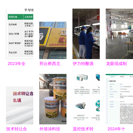
2023年全
邢台桥西北
伊力特酿酒
龙眼现成制
球半导体光
国商城低成
四厂成功举
衣厂带设备
刻设备市场
本商铺出租
办巾帼建功
转让，设施
现状与发展
开启创业与
技能大比武
完善、经营
前景 技术
商铺优化的
助推技术推
门槛降低
推广的关键
新机遇
广
驱动力
技术转让合
外墙涂料技
遥控技术转
2024年十