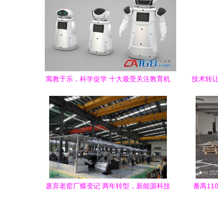
寓教于乐，科学促学 十大最受关注教育机
技术转让
器人品牌引领技术新浪潮
废弃老窑厂蝶变记 两年转型，新能源科技
番禺11
产业园蓄势腾飞