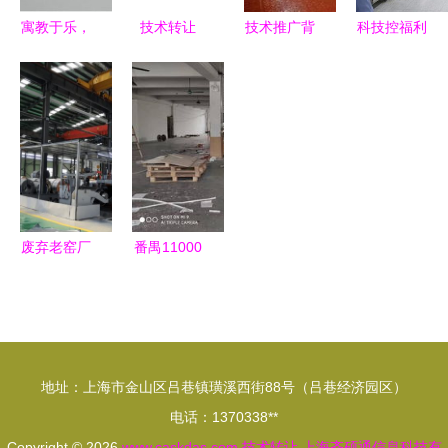
路径
寓教于乐，
技术转让
技术推广背
科技控福利
科学促学
国际贸易与
后的博弈
走进索泰显
十大最受关
管理的核心
西方遏制策
卡工厂，揭
注教育机器
驱动力与挑
略与中国制
秘硬核制造
人品牌引领
战
造业的突围
的科技魅力
技术新浪潮
之路
废弃老窑厂
番禺11000
蝶变记 两
方食品厂整
年转型，新
体或分租及
能源科技产
环评技术转
业园蓄势腾
让方案
地址：上海市金山区吕巷镇璜溪西街88号（吕巷经济园区）
飞
电话：1370338**
Copyright © 2026
www.caskdas.com
技术转让
上海齐硕通信息科技有